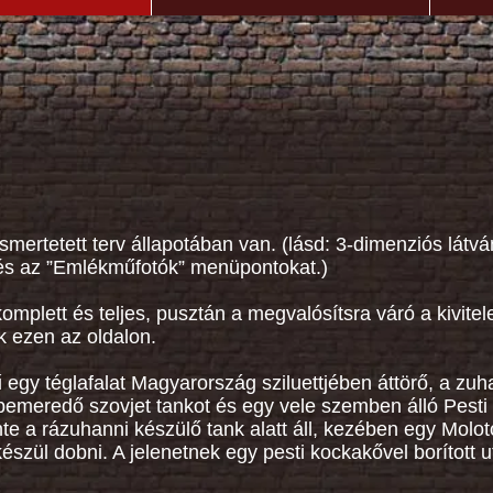
mertetett terv állapotában van. (lásd: 3-dimenziós látvá
 és az ”Emlékműfotók” menüpontokat.)
omplett és teljes, pusztán a megvalósítsra váró a kivite
ak ezen az oldalon.
egy téglafalat Magyarország sziluettjében áttörő, a zuh
emeredő szovjet tankot és egy vele szemben álló Pesti
nte a rázuhanni készülő tank alatt áll, kezében egy Moloto
szül dobni. A jelenetnek egy pesti kockakővel borított u