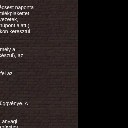
mécsest naponta
mlékplakettet
vezetek,
üpont alatt.)
kon keresztül
amely a
készül), az
fel az
függvénye. A
z anyagi
apítvány