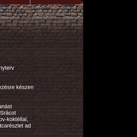
nyterv
lezésre készen
anást
 Srácot
v-koktéllal,
tcarészlet ad