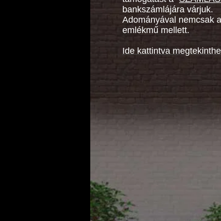
bankszámlájára várjuk.
Adományával nemcsak az 
emlékmű mellett.
Ide kattintva megtekinth