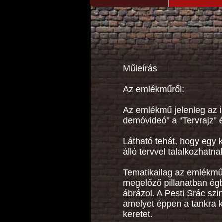
Műleírás
Az emlékműről:
Az emlékmű jelenleg az is
demóvideó” a “Tervrajz”
Látható tehát, hogy egy k
álló tervvel talalkozhatn
Tematikailag az emlékmű 
megelőző pillanatban égb
ábrázol. A Pesti Srác szi
amelyet éppen a tankra ké
keretet.