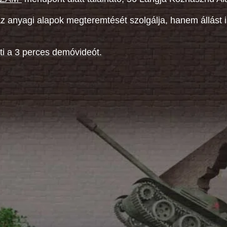
anyagi alapok megteremtését szolgálja, hanem állást is
eti a 3 perces demóvideót.