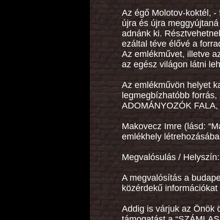
Az égő Molotov-koktél, 
újra és újra meggyújtaná 
adnánk ki. Résztvehetnek 
ezáltal téve élővé a forr
Az emlékművet, illetve 
az egész világon látni le
Az emlékművön helyet ka
legmegbízhatóbb forrás, 
ADOMÁNYOZÓK FALA, illet
Makovecz Imre (lásd: “Ma
emlékhely létrehozásába
Megvalósulás / Helyszín:
A megvalósítás a budapes
közérdekű információkat e
Addig is várjuk az Önök 
támogatást a “
SZÁMLAS