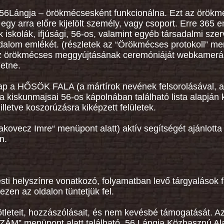
- 56Lángja – örökmécsesként funkcionálna. Ezt az örök
egy arra előre kijelölt személy, vagy csoport. Erre 365 e
iskolák, ifjúsági, 56-os, valamint egyéb társadalmi szer
adalom emlékét. (részletek az “Örökmécses protokoll” men
az örökmécses meggyújtásának ceremóniáját webkamerá
hetne.
p a HŐSÖK FALA (a mártírok nevének felsorolásával, 
a kiskunmajsai 56-os kápolnában található lista alapján 
ve koszorúzásra kiképzett felületek.
kovecz Imre“ menüpont alatt) aktív segítségét ajánlotta 
n.
ti helyszínre vonatkozó, folyamatban levő tárgyalások 
zen az oldalon tüntetjük fel.
ötleteit, hozzászólásait, és nem kevésbé támogatását. A
ZÁM”
menüpont alatt található, 56 Lángja Közhasznú Al