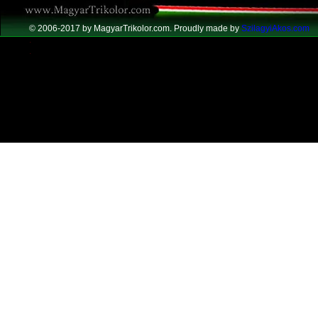
© 2006-2017 by
MagyarTrikolor.com
. Proudly made by
SzilagyiAkos.com
.
.