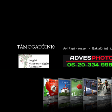
TÁMOGATÓINK:
A/4 Papír- Írószer - Baktalórántház