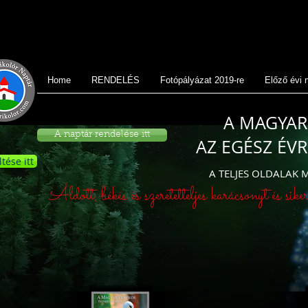
Home
RENDELÉS
Fotópályázat 2019-re
Előző évi 
A MAGYAR
A naptár rendelése itt
AZ EGÉSZ É
ltése itt
A TELJES OLDALAK 
Áldott, békés és szeretetteljes karácsonyt és si