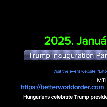
2025. Januá
Trump inauguration Part
Visit the event website: /L
MTI
https://betterworldorder.com
Hungarians celebrate Trump presid