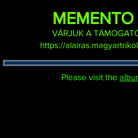
MEMENTO 
VÁRJUK A TÁMOGATÓ 
https://alairas.magyartri
Please visit the
alb