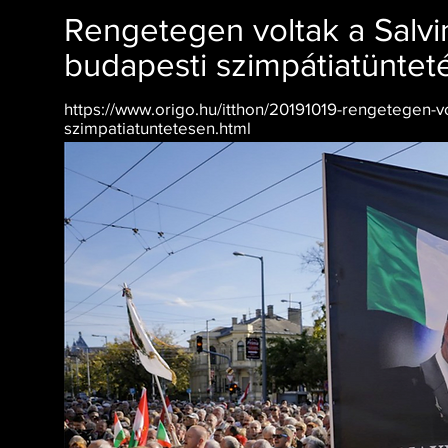
Rengetegen voltak a Salvin
budapesti szimpátiatüntet
Origo2019.10.19. 16:47
https://www.origo.hu/itthon/20191019-rengetegen-vol
szimpatiatuntetesen.html