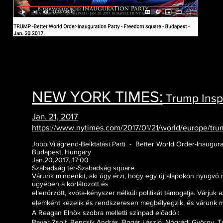
NEW YORK TIMES:
Trump Inspi
Jan. 21, 2017
h
ttps://www.nytimes.com/2017/01/21/world/europe/trum
Jobb Világrend-Beiktatási Parti - Better World Order-Inaugura
Budapest, Hungary
Jan.20.2017. 17:00
Szabadság tér-Szabadság square
Várunk mindenkit, aki úgy érzi, hogy egy új alapokon nyugvó m
ügyében a korlátozott és
ellenőrzött, kvóta-kényszer nélküli politikát támogatja. Várju
elemként kezelik és rendszeresen megbélyegzik, és várunk m
A Reagan Elnök szobra melletti színpad előadói:
Bayer Zsolt, Bencsik András, Bogár László, Nógrádi György, T