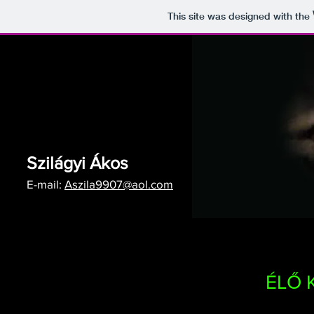
This site was designed with the
Szilágyi Ákos
E-mail:
Aszila9907@aol.com
ÉLŐ 