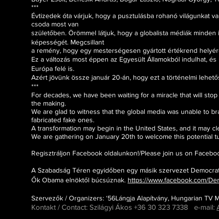
***
Évtizedek óta várjuk, hogy a pusztulásba rohanó világunkat va
csoda most van
születőben. Örömmel látjuk, hogy a globalista médiák minden
képességét. Megcsillant
a remény, hogy egy mesterségesen gyártott értékrend helyére 
Ez a változás most éppen az Egyesült Államokból indulhat, és 
Európa felé is.
Azért jövünk össze január 20-án, hogy ezt a történelmi lehető
***
For decades, we have been waiting for a miracle that will stop 
the making.
We are glad to witness that the global media was unable to bra
fabricated fake ones.
A transformation may begin in the United States, and it may cl
We are gathering on January 20th to welcome this potential tur
Regisztráljon Facebook oldalunkon!/Please join us on Faceb
A Szabadság Téren egyidőben egy másik szervezet Democrats
Ők Obama elnöktől búcsúznak.
https://www.facebook.com/D
Szervezők / Organizers: ‘56Lángja Alapítvány, Hungarian TV
Kontakt / Contact: Szilágyi Ákos +36 30 323 7338 e-mail: